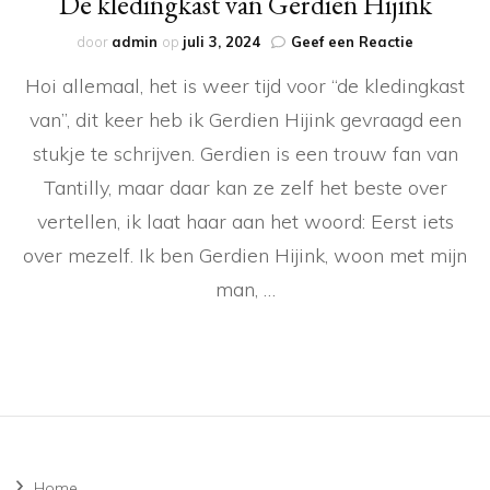
De kledingkast van Gerdien Hijink
op
door
admin
op
juli 3, 2024
Geef een Reactie
De
Hoi allemaal, het is weer tijd voor “de kledingkast
kledingkas
van
van”, dit keer heb ik Gerdien Hijink gevraagd een
Gerdien
stukje te schrijven. Gerdien is een trouw fan van
Hijink
Tantilly, maar daar kan ze zelf het beste over
vertellen, ik laat haar aan het woord: Eerst iets
over mezelf. Ik ben Gerdien Hijink, woon met mijn
man, …
Home