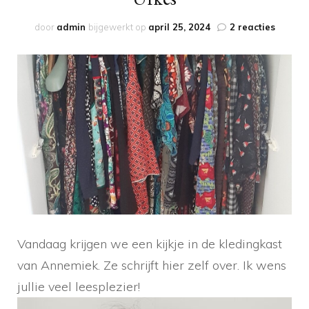
op
door
admin
bijgewerkt op
april 25, 2024
2 reacties
De
kleding
van…
Annemi
Ufkes
Vandaag krijgen we een kijkje in de kledingkast
van Annemiek. Ze schrijft hier zelf over. Ik wens
jullie veel leesplezier!