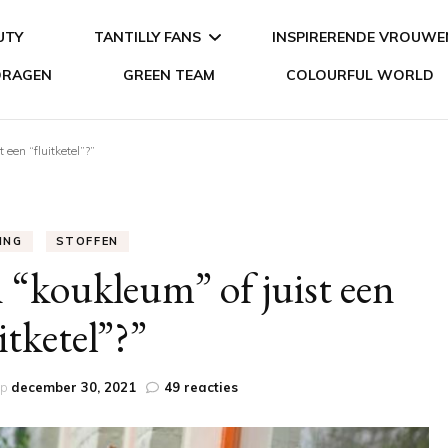
UTY
TANTILLY FANS
INSPIRERENDE VROUWE
JDRAGEN
GREEN TEAM
COLOURFUL WORLD
MIJN TANTILLY
WOMEN IN BUSINESS
 een “fluitketel”?”
KLEDINGKAST
ING
STOFFEN
n “koukleum” of juist een
itketel”?”
op
op
december 30, 2021
49 reacties
Marike:
“Ben
jij