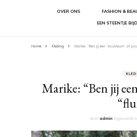
OVER ONS
FASHION & BEA
EEN STEENTJE BI
Home
Kleding
Marike: “Ben jij een “koukleum” of juist
KLED
Marike: “Ben jij ee
“flu
door
admin
bijgewerkt 