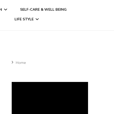
N
SELF-CARE & WELL BEING
LIFE STYLE
FOOD
LIVING & GARDNING
Home
TRAVEL
ANIMALS
ACTIONS