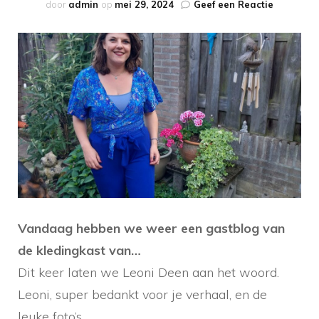
op
door
admin
op
mei 29, 2024
Geef een Reactie
De
kledingka
van
Leoni
Deen
Vandaag hebben we weer een gastblog van
de kledingkast van…
Dit keer laten we Leoni Deen aan het woord.
Leoni, super bedankt voor je verhaal, en de
leuke foto’s.