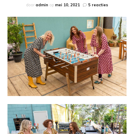
op
door
admin
op
mei 10, 2021
5 reacties
Ben
jij
ook
zo
verliefd
op
de
nieuwe
Sofia
Dress?