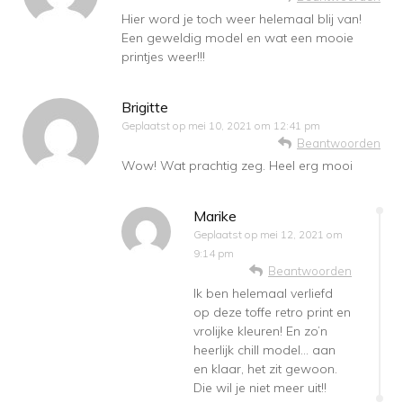
Hier word je toch weer helemaal blij van!
Een geweldig model en wat een mooie
printjes weer!!!
Brigitte
Geplaatst op
mei 10, 2021 om 12:41 pm
Beantwoorden
Wow! Wat prachtig zeg. Heel erg mooi
Marike
Geplaatst op
mei 12, 2021 om
9:14 pm
Beantwoorden
Ik ben helemaal verliefd
op deze toffe retro print en
vrolijke kleuren! En zo’n
heerlijk chill model… aan
en klaar, het zit gewoon.
Die wil je niet meer uit!!