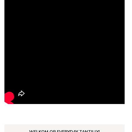
WELKOM OP EVERYDAY TANTILLY!